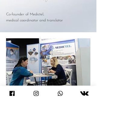
Co-founder of Medictel,
medical coordinator and translator
2023 KAZAKHSTAN ALMATY,
PROMOTING K-MEDICAL TOURISM
​internet Article
press to check