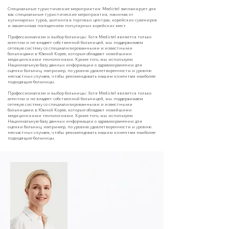
Специальные туристические мероприятия: Medictel запланирует для
вас специальные туристические мероприятия, начиная от
кулинарных туров, шопинга в торговых центрах, корейских сувениров
и заканчивая посещением популярных корейских мест.
Профессионализм и выбор больницы: Хотя Medictel является только
агентом и не владеет собственной больницей, мы поддерживаем
сетевую систему со специализированными и известными
больницами в Южной Корее, которые обладают новейшими
медицинскими технологиями. Кроме того, мы используем
Национальную базу данных информации о здравоохранении для
оценки больниц, например, по уровню удовлетворенности и уровню
несчастных случаев, чтобы рекомендовать нашим клиентам наиболее
подходящие больницы.
Профессионализм и выбор больницы: Хотя Medictel является только
агентом и не владеет собственной больницей, мы поддерживаем
сетевую систему со специализированными и известными
больницами в Южной Корее, которые обладают новейшими
медицинскими технологиями. Кроме того, мы используем
Национальную базу данных информации о здравоохранении для
оценки больниц, например, по уровню удовлетворенности и уровню
несчастных случаев, чтобы рекомендовать нашим клиентам наиболее
подходящие больницы.