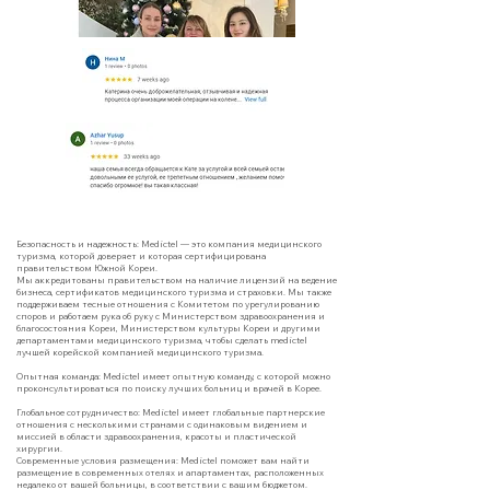
Безопасность и надежность: Medictel — это компания медицинского
туризма, которой доверяет и которая сертифицирована
правительством Южной Кореи.
Мы аккредитованы правительством на наличие лицензий на ведение
бизнеса, сертификатов медицинского туризма и страховки. Мы также
поддерживаем тесные отношения с Комитетом по урегулированию
споров и работаем рука об руку с Министерством здравоохранения и
благосостояния Кореи, Министерством культуры Кореи и другими
департаментами медицинского туризма, чтобы сделать medictel
лучшей корейской компанией медицинского туризма.
Опытная команда: Medictel имеет опытную команду, с которой можно
проконсультироваться по поиску лучших больниц и врачей в Корее.
Глобальное сотрудничество: Medictel имеет глобальные партнерские
отношения с несколькими странами с одинаковым видением и
миссией в области здравоохранения, красоты и пластической
хирургии.
Современные условия размещения: Medictel поможет вам найти
размещение в современных отелях и апартаментах, расположенных
недалеко от вашей больницы, в соответствии с вашим бюджетом.